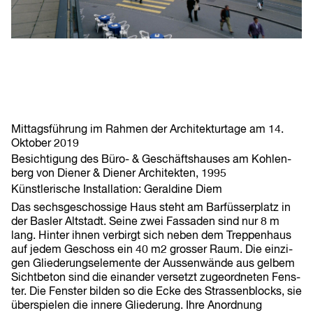
Mit­tags­füh­rung im Rahmen der Archi­tek­tur­tage am 14.
Okto­ber 2019
Besich­tigung des Büro- & Geschäfts­hau­ses am Koh­len­
berg von Diener & Diener Archi­tek­ten, 1995
Künst­le­ri­sche Instal­la­tion: Geral­dine Diem
Das sechs­ge­schos­sige Haus steht am Bar­füs­ser­platz in
der Basler Alt­stadt. Seine zwei Fas­sa­den sind nur 8 m
lang. Hinter ihnen ver­birgt sich neben dem Trep­pen­haus
auf jedem Geschoss ein 40 m2 gros­ser Raum. Die ein­zi­
gen Glie­de­rungs­ele­mente der Aus­sen­wände aus gelbem
Sicht­be­ton sind die ein­an­der ver­setzt zuge­ord­ne­ten Fens­
ter. Die Fens­ter bilden so die Ecke des Stras­sen­blocks, sie
über­spie­len die innere Glie­de­rung. Ihre Anord­nung