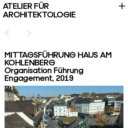
A
TELIER
F
ÜR
Home
A
RCHITEKTOLOGIE
Projekte
Realisiert
〈
〉
Engagement
Forschung & Lehre
MITTAGSFÜHRUNG HAUS AM
Entwurf
KOHLENBERG
Organisation Führung
Atelier
Engagement
,
2019
Architektologie
Team
Kontakt